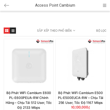
Access Point Cambium
Cat
SẮP XẾP THEO PHỔ BIẾN
BỘ LỌC
Bộ Phát WiFi Cambium E600
Bộ Phát WiFi Cambium E500
PL-E600PEUA-RW Chính
PL-E500EUCA-RW – Chịu Tải
Hãng – Chịu Tải 512 User, Tốc
256 User, Tốc Độ 1167 Mbps
10,130,000
₫
Độ 2133 Mbps