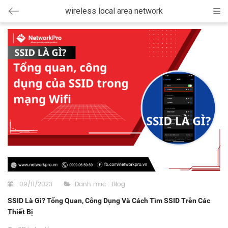
wireless local area network
Cat
09/11/2023
Danh mục :
Blog
SSID Là Gì? Tổng Quan, Công Dụng Và Cách Tìm SSID Trên Các
Thiết Bị