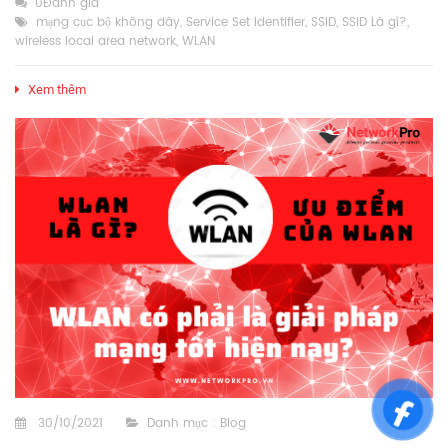
0Đánh giá
mạng cục bộ không dây
,
Service Set Identifier
,
SSID
,
SSID Là gì?
,
wireless local area network
,
WLAN
Xem thêm
30/10/2021
Danh mục :
Blog