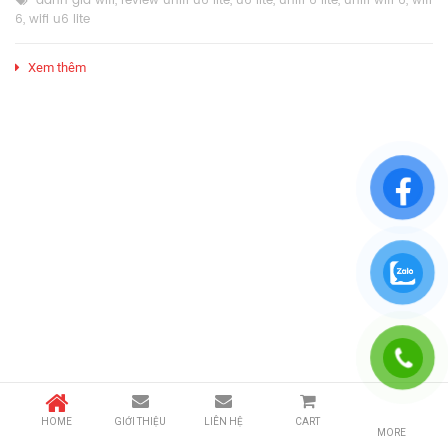
đánh giá wifi
,
review unifi u6 lite
,
u6 lite
,
unifi 6 lite
,
unifi wifi 6
,
wifi
6
,
wifi u6 lite
Xem thêm
HOME
GIỚI THIỆU
LIÊN HỆ
CART
MORE