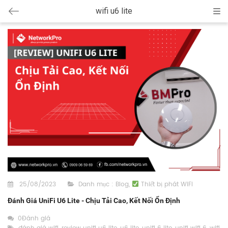
wifi u6 lite
Cat
25/08/2023
Danh mục :
Blog
,
Thiết bị phát WiFi
Đánh Giá UniFi U6 Lite - Chịu Tải Cao, Kết Nối Ổn Định
0Đánh giá