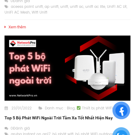
0Đánh giá
aceess point unifi
,
ap unifi
,
unifi
,
unifi ac
,
unifi ac lite
,
UniFi AC LR
,
UniFi AC Mesh
,
Wifi Unifi
Xem thêm
23/01/2022
Danh mục :
Blog
,
Thiết bị phát WiFi
Top 5 Bộ Phát WiFi Ngoài Trời Tầm Xa Tốt Nhất Hiện Nay
0Đánh giá
aruba instant on ap17
,
bộ phát wifi
,
bộ phát WiFi outdoor
,