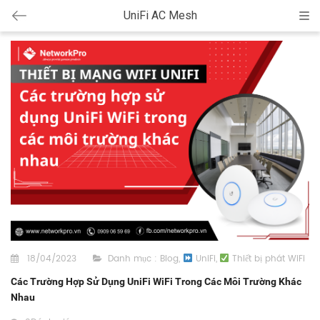
UniFi AC Mesh
Cat
18/04/2023
Danh mục :
Blog
,
UniFi
,
Thiết bị phát WiFi
Các Trường Hợp Sử Dụng UniFi WiFi Trong Các Môi Trường Khác
Nhau