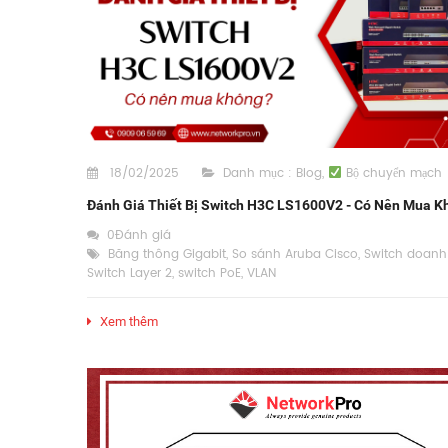
18/02/2025
Danh mục :
Blog
,
Bộ chuyển mạch
Đánh Giá Thiết Bị Switch H3C LS1600V2 - Có Nên Mua K
0Đánh giá
Băng thông Gigabit
,
So sánh Aruba Cisco
,
Switch doanh
Switch Layer 2
,
switch PoE
,
VLAN
Xem thêm