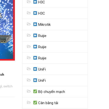
H3C
H3C
Mikrotik
Ruijie
Ruijie
Ruijie
UniFi
tch
UniFi
gì
,
switch
Bộ chuyển mạch
Cân bằng tải