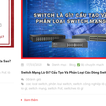
Ra Sao?
17/03/2021
Danh mục :
Blog
,
Bộ chuyển mạch
 PoE là
Switch Mạng Là Gì? Cấu Tạo Và Phân Loại Các Dòng Swi
0Đánh giá
cac loai switch
,
phân loại switch
,
switch công nghiệp là 
la gì
,
switch mạng
,
switch PoE
,
switches là gì
Xem thêm