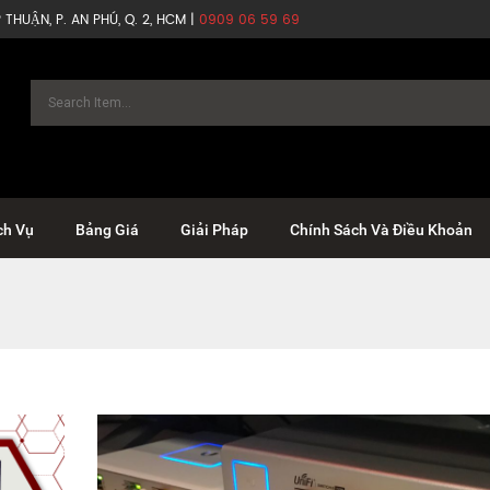
THUẬN, P. AN PHÚ, Q. 2, HCM |
0909 06 59 69
ch Vụ
Bảng Giá
Giải Pháp
Chính Sách Và Điều Khoản