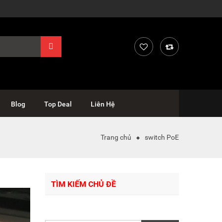
Blog
Top Deal
Liên Hệ
Trang chủ
switch PoE
TÌM KIẾM CHỦ ĐỀ
Tìm
kiếm: