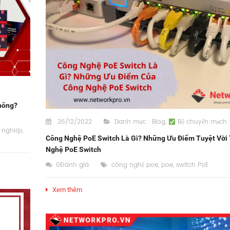
hông?
26/12/2022
Danh mục :
Blog
,
Bộ chuyển mạch
 nghiệp
,
Công Nghệ PoE Switch Là Gì? Những Ưu Điểm Tuyệt Vời
Nghệ PoE Switch
0Đánh giá
công nghệ poe
,
poe
,
switch PoE
Xem thêm