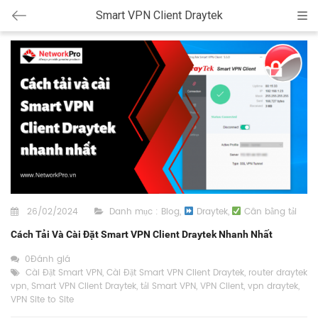
Smart VPN Client Draytek
Cat
26/02/2024
Danh mục :
Blog
,
Draytek
,
Cân bằng tải
Cách Tải Và Cài Đặt Smart VPN Client Draytek Nhanh Nhất
0Đánh giá
Cài Đặt Smart VPN
,
Cài Đặt Smart VPN Client Draytek
,
router draytek
vpn
,
Smart VPN Client Draytek
,
tải Smart VPN
,
VPN Client
,
vpn draytek
,
VPN Site to Site