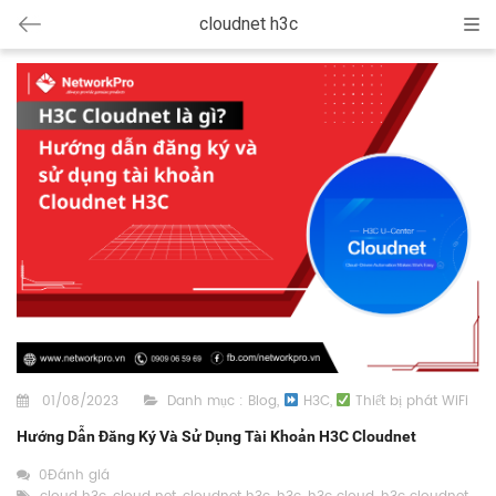
cloudnet h3c
Cat
01/08/2023
Danh mục :
Blog
,
H3C
,
Thiết bị phát WiFi
Hướng Dẫn Đăng Ký Và Sử Dụng Tài Khoản H3C Cloudnet
0Đánh giá