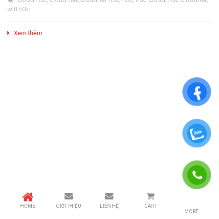
cloud h3c
,
cloud net
,
cloudnet h3c
,
h3c
,
h3c cloud
,
h3c cloudnet
,
wifi h3c
Xem thêm
HOME
GIỚI THIỆU
LIÊN HỆ
CART
MORE