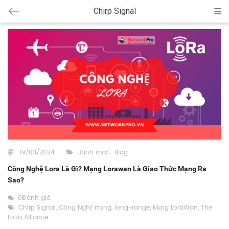
Chirp Signal
Cat
19/03/2024
Danh mục :
Blog
Công Nghệ Lora Là Gì? Mạng Lorawan Là Giao Thức Mạng Ra
Sao?
0Đánh giá
Chirp Signal
,
Công Nghệ mạng
,
long-range
,
Mạng LoraWan
,
The
LoRa Alliance