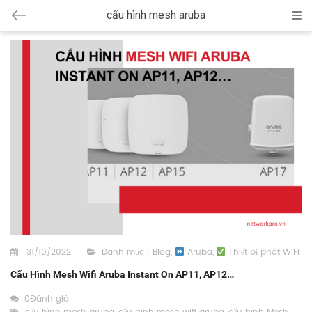
cấu hình mesh aruba
Cat
31/10/2022
Danh mục :
Blog
,
Aruba
,
Thiết bị phát WiFi
Cấu Hình Mesh Wifi Aruba Instant On AP11, AP12…
0Đánh giá