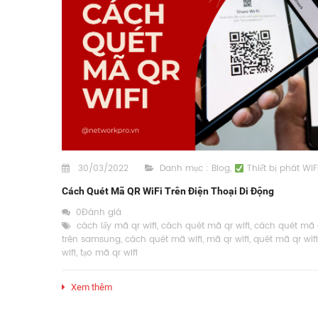
30/03/2022
Danh mục :
Blog
,
Thiết bị phát WiF
Cách Quét Mã QR WiFi Trên Điện Thoại Di Động
0Đánh giá
cách lấy mã qr wifi
,
cách quét mã qr wifi
,
cách quét mã q
trên samsung
,
cách quét mã wifi
,
mã qr wifi
,
quét mã qr wifi
wifi
,
tạo mã qr wifi
Xem thêm