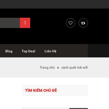
Blog
Top Deal
Liên Hệ
Trang chủ
cách quét mã wifi
TÌM KIẾM CHỦ ĐỀ
Tìm
kiếm: