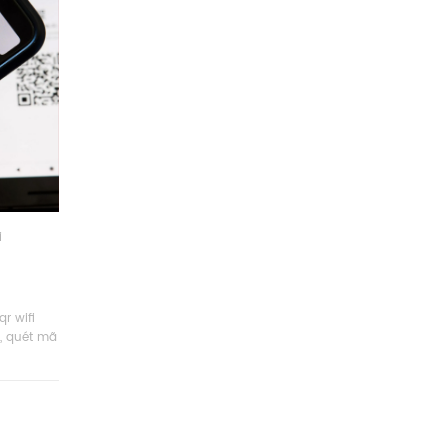
i
r wifi
,
quét mã