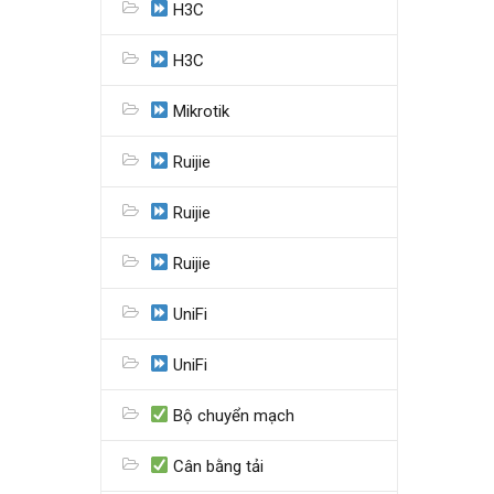
H3C
H3C
Mikrotik
Ruijie
Ruijie
Ruijie
UniFi
UniFi
Bộ chuyển mạch
Cân bằng tải