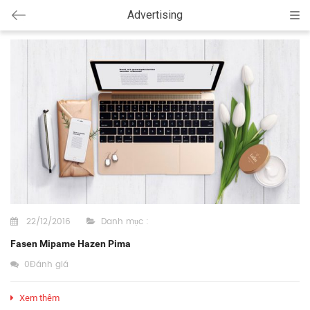
Advertising
Cat
22/12/2016
Danh mục :
Fasen Mipame Hazen Pima
0Đánh giá
Xem thêm